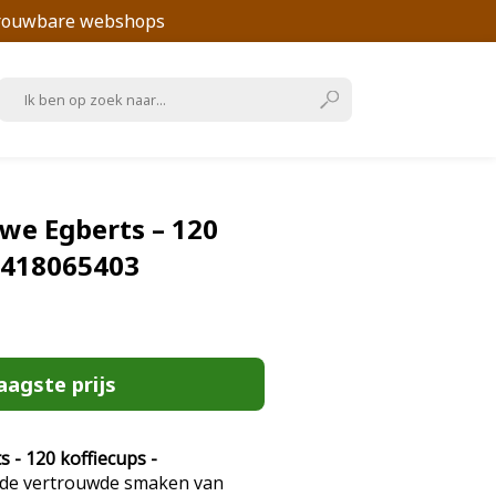
trouwbare webshops
we Egberts – 120
9418065403
aagste prijs
- 120 koffiecups -
de vertrouwde smaken van