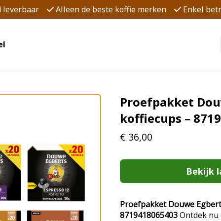
d leverbaar
Alleen de beste koffie merken
Enkel be
el
Proefpakket Dou
koffiecups – 871
€
36,00
Bekijk l
Proefpakket Douwe Egberts 
8719418065403
Ontdek nu 