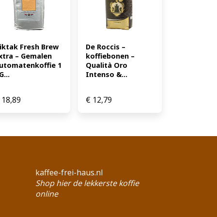
iktak Fresh Brew 
De Roccis – 
xtra – Gemalen 
koffiebonen – 
utomatenkoffie 1 
Qualità Oro 
G...
Intenso &...
18,89
€
12,79
kaffee-frei-haus.nl
Shop hier de lekkerste koffie
online