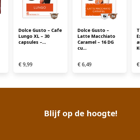
Dolce Gusto – Cafe 
Dolce Gusto – 
T
Lungo XL – 30 
Latte Macchiato 
E
capsules –...
Caramel – 16 DG 
a
cu...
K
€
9,99
€
6,49
€
Blijf op de hoogte!