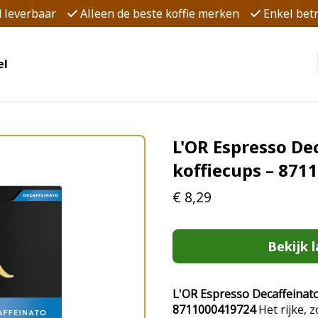
d leverbaar
Alleen de beste koffie merken
Enkel be
el
L'OR Espresso Dec
koffiecups – 871
€
8,29
Bekijk l
L'OR Espresso Decaffeinato 
8711000419724
Het rijke,