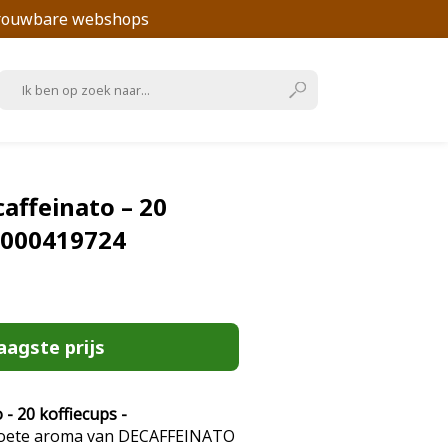
trouwbare webshops
affeinato – 20
1000419724
aagste prijs
- 20 koffiecups -
 zoete aroma van DECAFFEINATO