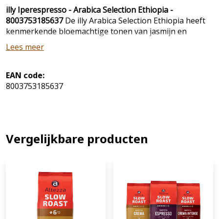
illy Iperespresso - Arabica Selection Ethiopia -
8003753185637
De illy Arabica Selection Ethiopia heeft
kenmerkende bloemachtige tonen van jasmijn en
delicate toetsen van citrusvruchten. Dankzij het
Lees meer
Iperespresso systeem heeft u altijd een perfect
resultaat. Alleen geschikt voor Iperespresso machines
van illy en verpakt per 18 capsules.
EAN code:
8003753185637
Vergelijkbare producten