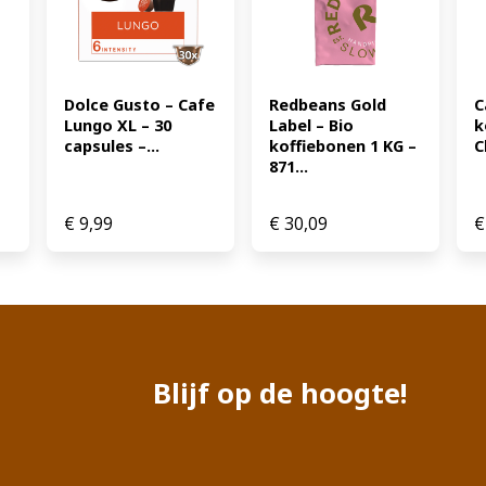
Dolce Gusto – Cafe 
Redbeans Gold 
C
Lungo XL – 30 
Label – Bio 
k
capsules –...
koffiebonen 1 KG – 
C
871...
€
9,99
€
30,09
€
Blijf op de hoogte!