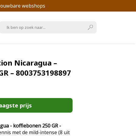
trouwbare webshops
ction Nicaragua –
 GR – 8003753198897
aagste prijs
ragua - koffiebonen 250 GR -
nis met de mild-intense (8 uit