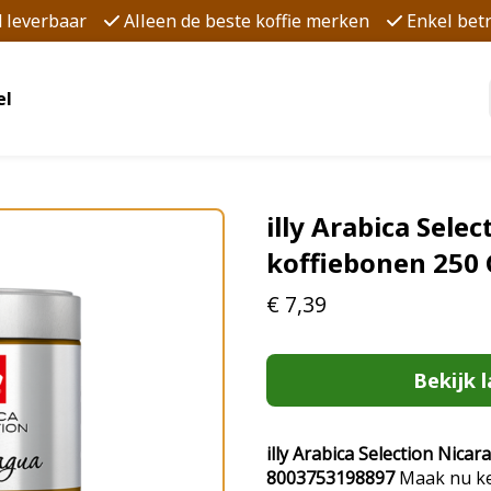
d leverbaar
Alleen de beste koffie merken
Enkel be
el
illy Arabica Sele
koffiebonen 250
€
7,39
Bekijk l
illy Arabica Selection Nica
8003753198897
Maak nu ken