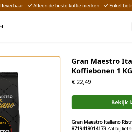
d leverbaar
Alleen de beste koffie merken
Enkel be
el
Gran Maestro Ital
Koffiebonen 1 K
€
22,49
Bekijk l
Gran Maestro Italiano Ristr
8719418014173
Zal bij lief