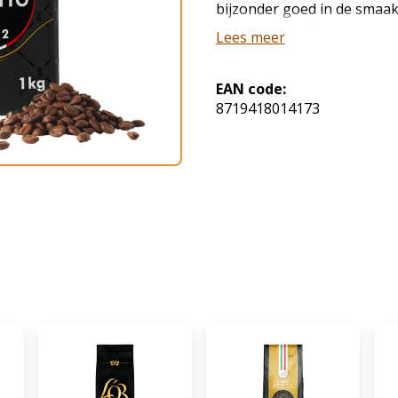
bijzonder goed in de smaak v
kick van! De Gran Maestro I
Lees meer
krachtige aromatische dark 
zuidelijk Italiaans karakte
en arabica bonen.
EAN code:
8719418014173