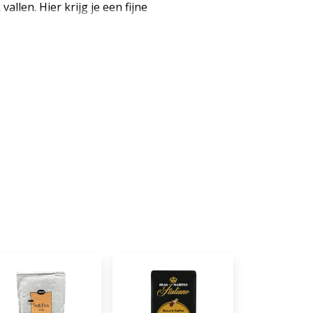
allen. Hier krijg je een fijne
taliano Ristretto is een
roast koffie met een intens,
r. Een mooie blend van robusta