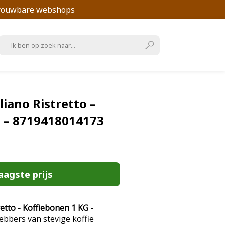
trouwbare webshops
iano Ristretto –
G – 8719418014173
aagste prijs
etto - Koffiebonen 1 KG -
hebbers van stevige koffie