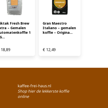
iktak Fresh Brew 
Gran Maestro 
xtra – Gemalen 
Italiano – gemalen 
utomatenkoffie 1 
koffie – Origina...
G...
18,89
€
12,49
kaffee-frei-haus.nl
Shop hier de lekkerste koffie
online