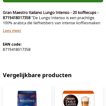
Gran Maestro Italiano Lungo Intenso - 20 koffiecups -
8719418017358
"De Lungo Intenso is een prachtige
100% arabica die liefhebbers van intense koffiesmaken
direct zal aanspreken." De vol-aromatische geur vormt
Lees meer
een perfecte inleiding naar de noot-achtige en kruidige
smaken van granenbiscuit en toffee.
EAN code:
8719418017358
Vergelijkbare producten