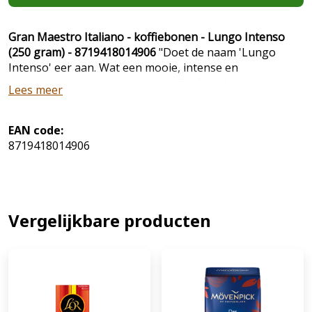
Gran Maestro Italiano - koffiebonen - Lungo Intenso
(250 gram) - 8719418014906
"Doet de naam 'Lungo
Intenso' eer aan. Wat een mooie, intense en
gebalanceerde set van smaken! De Gran Maestro
Lees meer
Italiano Lungo Intenso is een prachtige blend die
liefhebbers van intense koffiesmaken direct zal
aanspreken.
EAN code:
8719418014906
Vergelijkbare producten