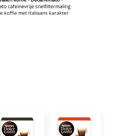
to cafeïnevrije snelfiltermaling
e koffie met Italiaans karakter.
notig, mild-kruidig karakter
aanse koffiesmaak. De
geeft een heerlijke,
ng zonder cafeïne.