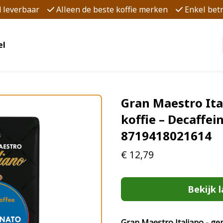
d leverbaar
Alleen de beste koffie merken
Enkel be
el
Gran Maestro Ita
koffie – Decaffei
8719418021614
€
12,79
Bekijk l
Gran Maestro Italiano - gem