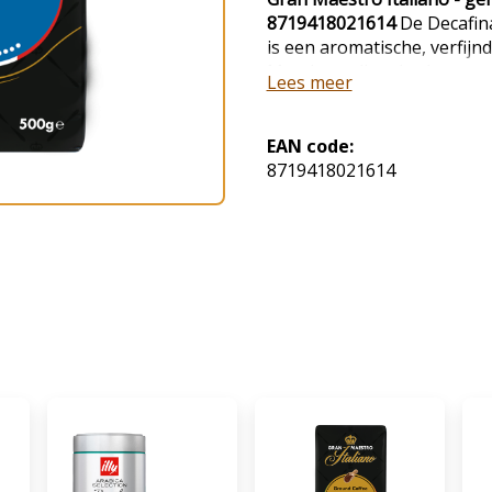
8719418021614
De Decafina
is een aromatische, verfijnd
Met de medium body en een 
Lees meer
proeven we een echte Itali
Decafinato snelfiltermaling 
gebalanceerde koffiebelevi
EAN code:
8719418021614