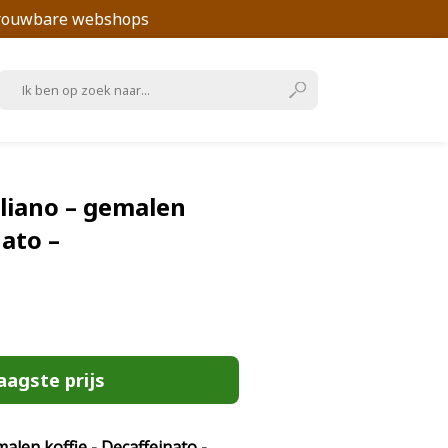
trouwbare webshops
liano – gemalen
nato –
aagste prijs
alen koffie - Decaffeinato -