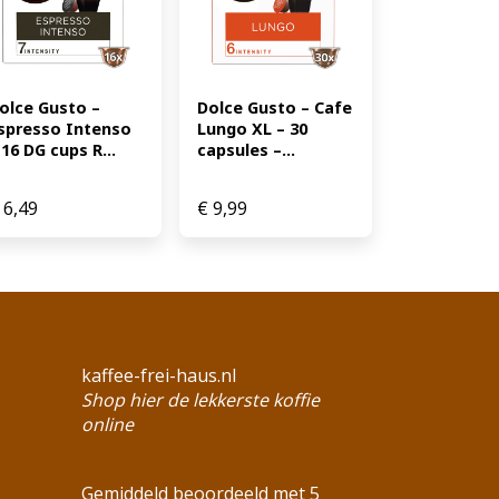
olce Gusto – 
Dolce Gusto – Cafe 
spresso Intenso 
Lungo XL – 30 
 16 DG cups R...
capsules –...
6,49
€
9,99
kaffee-frei-haus.nl
Shop hier de lekkerste koffie
online
Gemiddeld beoordeeld met 5