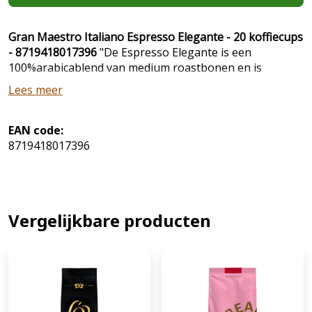
Gran Maestro Italiano Espresso Elegante - 20 koffiecups
- 8719418017396
"De Espresso Elegante is een
100%arabicablend van medium roastbonen en is
afkomstig uit de beste koffiegebieden van Brazilië en
Lees meer
Colombia." Een echte gebalanceerde kwaliteitskoffie met
een exclusief, kruidig aroma en een breed palet van
smaken. We proeven ronde tonen van karamel met
EAN code:
donkere nuances van granen en chocolade.
8719418017396
Vergelijkbare producten