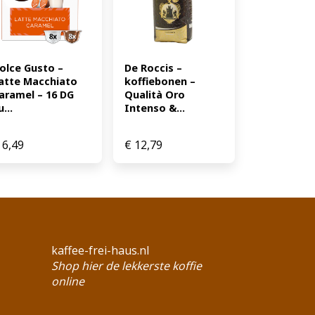
olce Gusto – 
De Roccis – 
atte Macchiato 
koffiebonen – 
aramel – 16 DG 
Qualità Oro 
u...
Intenso &...
6,49
€
12,79
kaffee-frei-haus.nl
Shop hier de lekkerste koffie
online