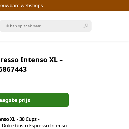
trouwbare webshops
resso Intenso XL –
36867443
aagste prijs
nso XL - 30 Cups -
 Dolce Gusto Espresso Intenso