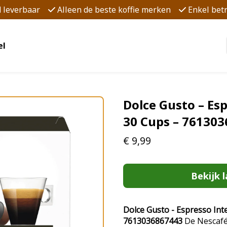
d leverbaar
Alleen de beste koffie merken
Enkel be
el
Dolce Gusto – Esp
30 Cups – 76130
€
9,99
Bekijk l
Dolce Gusto - Espresso Inte
7613036867443
De Nescafé