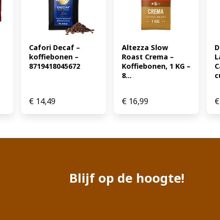
Cafori Decaf – 
Altezza Slow 
D
koffiebonen – 
Roast Crema – 
L
8719418045672
Koffiebonen, 1 KG – 
C
8...
c
€
14,49
€
16,99
€
Blijf op de hoogte!