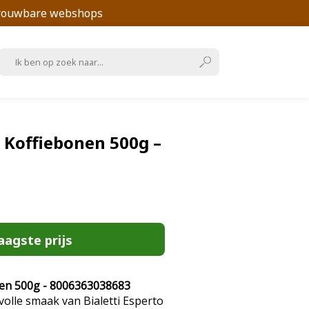
trouwbare webshops
– Koffiebonen 500g –
aagste prijs
onen 500g - 8006363038683
volle smaak van Bialetti Esperto