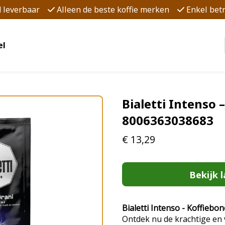
d leverbaar
Alleen de beste koffie merken
Enkel be
el
Bialetti Intenso 
8006363038683
€
13,29
Bekijk l
Bialetti Intenso - Koffieb
Ontdek nu de krachtige en 