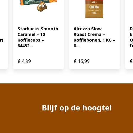
Starbucks Smooth 
Altezza Slow 
D
Caramel – 10 
Roast Crema – 
k
) 
Koffiecups – 
Koffiebonen, 1 KG – 
Q
84452...
8...
I
€
4,99
€
16,99
€
Blijf op de hoogte!