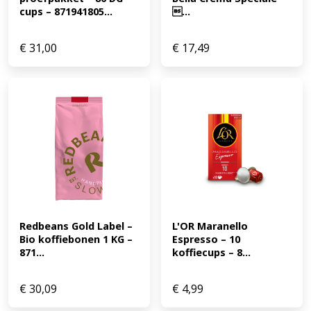
cups – 871941805...
...
€
31,00
€
17,49
Redbeans Gold Label – 
L'OR Maranello 
Bio koffiebonen 1 KG – 
Espresso – 10 
871...
koffiecups – 8...
€
30,09
€
4,99