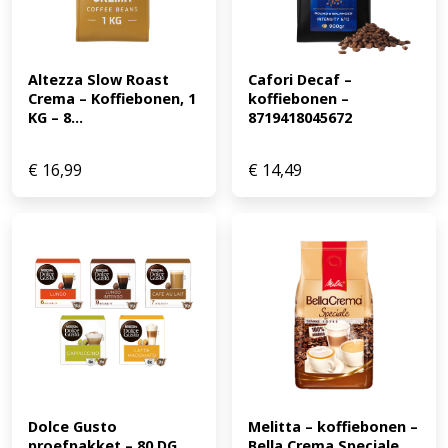
Altezza Slow Roast 
Cafori Decaf – 
Crema – Koffiebonen, 1 
koffiebonen – 
KG – 8...
8719418045672
€
16,99
€
14,49
Dolce Gusto 
Melitta – koffiebonen – 
proefpakket – 80 DG 
Bella Crema Speciale 